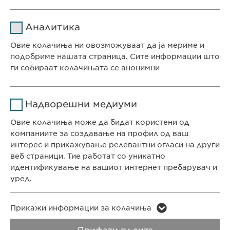
Име
cookie_optin
Аналитика
Давател на
Овие колачиња ни овозможуваат да ја мериме и
sgalinski
<< BACK
услуги
подобриме нашата страница. Сите информации што
ги собираат колачињата се анонимни
Времетраење
1 година
СЕДИШТЕ НА КОМПАНИЈАТА
Име
Google Analytics
Ја зачувува корисничката
Цел
Надворешни медиуми
Евофарма АГ Претставништво Скопје
согласност за колачиња
Давател на
Антон Попов 1-2/3
Овие колачиња може да бидат користени од
Google
услуги
Скопје, Северна Македонија
компаниите за создавање на профил од ваш
интерес и прикажување релевантни огласи на други
Времетраење
1 ден
веб страници. Тие работат со уникатно
КОНТАКТ
идентификување на вашиот интернет пребарувач и
Цел
Телефон: +389 (0)2 511 35 99
Генерира статистички податоци
уред.
Факс: +389 (0)2 520 20 99
info@ewopharma.mk
Име
LinkedIn
Име
vuid
Прикажи информации за колачиња
Давател на
Заштита на лични
Политика на