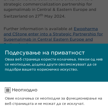
strategic commercialization partnership for
sugemalimab in Central & Eastern Europe and
th
Switzerland on 27
May 2024.
Further information is available at
Ewopharma
and CStone enter into a Strategic Partnership for
Sugemalimab in Central Eastern Europe and
Switzerland
Подесување на приватност
Оваа веб страница користи колачиња. Некои од нив
се неопходни, додека други овозможуваат да се
подобри вашето корисничко искуство.
Неопходно
Овие колачиња се неопходни за функционирање на
веб страницата и не можат да се исклучат.
CONTACT