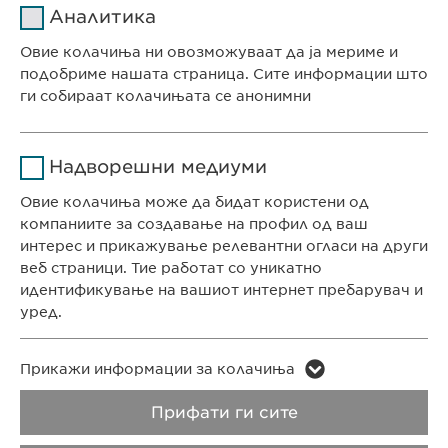
ПРОЧИТАЈ ПОВЕЌЕ
Аналитика
Давател на
Овие колачиња ни овозможуваат да ја мериме и
sgalinski
услуги
подобриме нашата страница. Сите информации што
ги собираат колачињата се анонимни
Времетраење
1 година
СЕДИШТЕ НА КОМПАНИЈАТА
Име
Google Analytics
Ја зачувува корисничката
Цел
Надворешни медиуми
Евофарма АГ Претставништво Скопје
согласност за колачиња
Давател на
Антон Попов 1-2/3
Овие колачиња може да бидат користени од
Google
услуги
Скопје, Северна Македонија
компаниите за создавање на профил од ваш
интерес и прикажување релевантни огласи на други
Времетраење
1 ден
веб страници. Тие работат со уникатно
КОНТАКТ
идентификување на вашиот интернет пребарувач и
Телефон: +389 (0)2 511 35 99
Цел
Генерира статистички податоци
уред.
Факс: +389 (0)2 520 20 99
info@ewopharma.mk
Име
LinkedIn
Име
vuid
Прикажи информации за колачиња
Давател на
Заштита на лични
Политика на
Прифати ги сите
Давател на
LinkedIn
Vimeo
услуги
услуги
податоци
колачиња