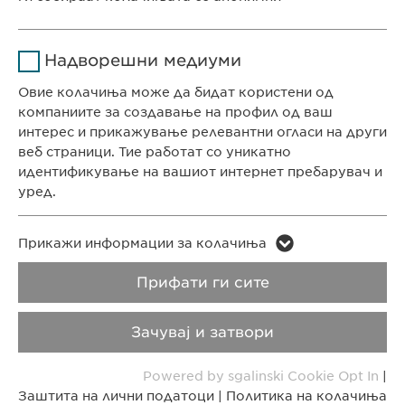
Времетраење
1 година
КОНТАКТ
Име
Google Analytics
Ја зачувува корисничката
Цел
Надворешни медиуми
Телефон: +389 (0)2 511 35 99
согласност за колачиња
Давател на
Факс: +389 (0)2 520 20 99
Овие колачиња може да бидат користени од
Google
услуги
info@ewopharma.mk
компаниите за создавање на профил од ваш
интерес и прикажување релевантни огласи на други
Времетраење
1 ден
веб страници. Тие работат со уникатно
Заштита на лични
Политика на
идентификување на вашиот интернет пребарувач и
податоци
колачиња
Цел
Генерира статистички податоци
уред.
Импресум
Правни напомени
Име
LinkedIn
Име
vuid
Прикажи информации за колачиња
Copyright © Ewopharma AG
Давател на
Прифати ги сите
Давател на
LinkedIn
Vimeo
услуги
услуги
Зачувај и затвори
Времетраење
2 години
Времетраење
2 years
Powered by sgalinski Cookie Opt In
|
Tracking the use of embedded
Collects data on users visiting the
Цел
Цел
Заштита на лични податоци
|
Политика на колачиња
services.
website.