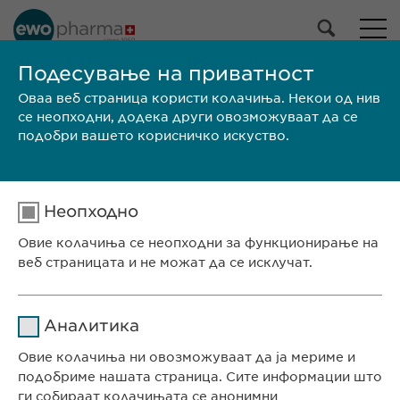
НАШЕ ПОРТФОЛИО
Подесување на приватност
Оваа веб страница користи колачиња. Некои од нив
Сите производи
се неопходни, додека други овозможуваат да се
Лекови
подобри вашето корисничко искуство.
Производи без рецепт
Избери
Неопходно
ПРЕБАРАЈ
Овие колачиња се неопходни за функционирање на
веб страницата и не можат да се исклучат.
Големина на
SPC /
Бренд
Производител
пакувањето
PIL
Име
cookie_optin
СЕДИШТЕ НА КОМПАНИЈАТА
Аналитика
Евофарма АГ Претставништво Скопје
Давател на
Овие колачиња ни овозможуваат да ја мериме и
sgalinski
Антон Попов 1-2/3
услуги
подобриме нашата страница. Сите информации што
Скопје, Северна Македонија
ги собираат колачињата се анонимни