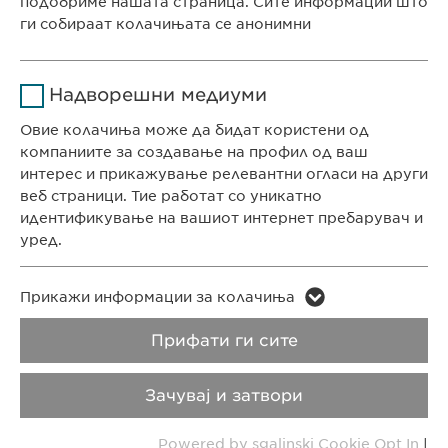
подобриме нашата страница. Сите информации што
ги собираат колачињата се анонимни
Времетраење
1 година
СЕДИШТЕ НА КОМПАНИЈАТА
Име
Google Analytics
Ја зачувува корисничката
Цел
Надворешни медиуми
Евофарма АГ Претставништво Скопје
согласност за колачиња
Давател на
Антон Попов 1-2/3
Овие колачиња може да бидат користени од
Google
услуги
Скопје, Северна Македонија
компаниите за создавање на профил од ваш
интерес и прикажување релевантни огласи на други
Времетраење
1 ден
веб страници. Тие работат со уникатно
КОНТАКТ
идентификување на вашиот интернет пребарувач и
Телефон: +389 (0)2 511 35 99
Цел
Генерира статистички податоци
уред.
Факс: +389 (0)2 520 20 99
info@ewopharma.mk
Име
LinkedIn
Име
vuid
Прикажи информации за колачиња
Давател на
Заштита на лични
Политика на
Прифати ги сите
Давател на
LinkedIn
Vimeo
услуги
услуги
податоци
колачиња
Зачувај и затвори
Времетраење
2 години
Времетраење
2 years
Импресум
Правни напомени
Powered by sgalinski Cookie Opt In
|
Tracking the use of embedded