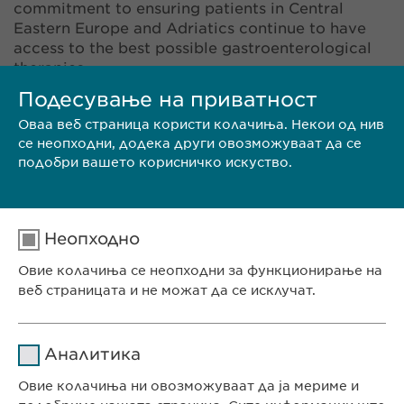
commitment to ensuring patients in Central
Eastern Europe and Adriatics continue to have
access to the best possible gastroenterological
therapies.
Подесување на приватност
Оваа веб страница користи колачиња. Некои од нив
се неопходни, додека други овозможуваат да се
подобри вашето корисничко искуство.
Неопходно
CONTACT
Овие колачиња се неопходни за функционирање на
веб страницата и не можат да се исклучат.
DOWNLOAD PDF
Име
cookie_optin
Аналитика
Давател на
Овие колачиња ни овозможуваат да ја мериме и
sgalinski
<< BACK
услуги