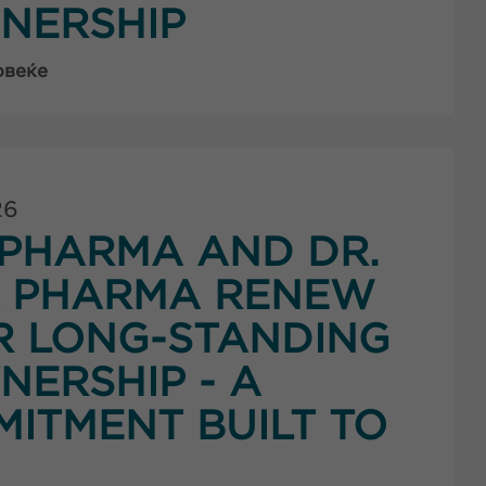
NERSHIP
овеќе
26
PHARMA AND DR.
K PHARMA RENEW
R LONG-STANDING
NERSHIP - A
ITMENT BUILT TO