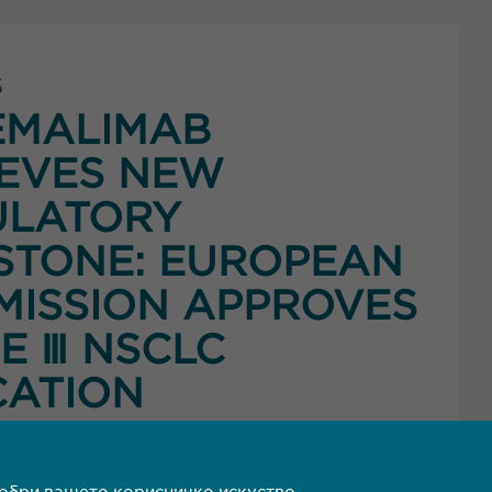
5
EMALIMAB
EVES NEW
ULATORY
STONE: EUROPEAN
ISSION APPROVES
E Ⅲ NSCLC
CATION
овеќе
добри вашето корисничко искуство.