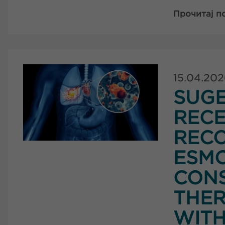
Прочитај п
15.04.20
SUG
RECE
RECO
ESMO
CONS
THER
WITH