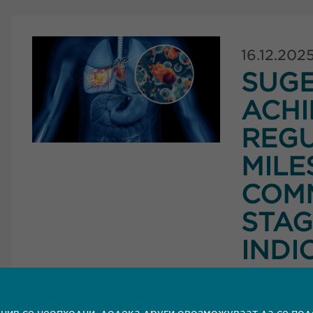
16.12.202
SUG
ACHI
REG
MILE
COMM
STAG
INDI
Прочитај п
 нив се неопходни, додека други овозможуваат да се по