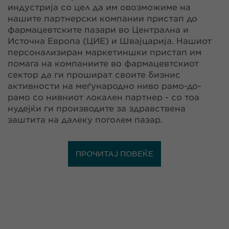
индустрија со цел да им овозможиме на
нашите партнерски компании пристап до
фармацевтските пазари во Централна и
Источна Европа (ЦИЕ) и Швајцарија. Нашиот
персонализиран маркетиншки пристап им
помага на компаниите во фармацевтскиот
сектор да ги прошират своите бизнис
активности на меѓународно ниво рамо-до-
рамо со нивниот локален партнер - со тоа
нудејќи ги производите за здравствена
заштита на далеку поголем пазар.
ПРОЧИТАЈ ПОВЕЌЕ