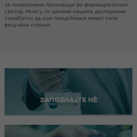
за иновативни производи во фармацевтскиот
сектор. Многу ги цениме нашите долгорочни
соработки од кои придобивки имаат сите
вклучени страни.
ЗАПОЗНАЈТЕ НÈ