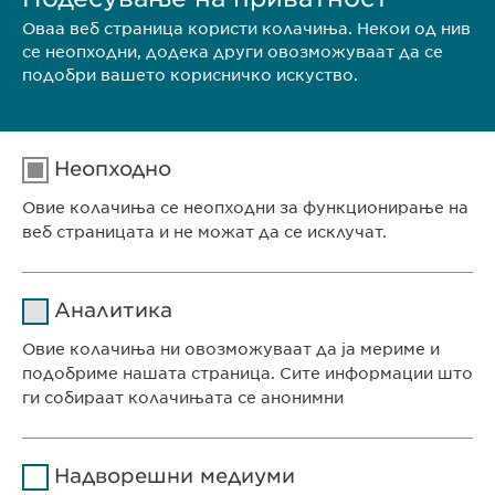
Оваа веб страница користи колачиња. Некои од нив
се неопходни, додека други овозможуваат да се
подобри вашето корисничко искуство.
Неопходно
Овие колачиња се неопходни за функционирање на
веб страницата и не можат да се исклучат.
Име
cookie_optin
Аналитика
Давател на
Овие колачиња ни овозможуваат да ја мериме и
sgalinski
услуги
подобриме нашата страница. Сите информации што
ги собираат колачињата се анонимни
Времетраење
1 година
СЕДИШТЕ НА КОМПАНИЈАТА
Име
Google Analytics
Ја зачувува корисничката
Цел
Надворешни медиуми
Евофарма АГ Претставништво Скопје
согласност за колачиња