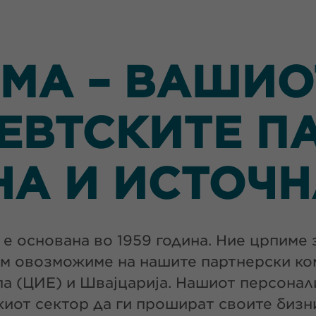
MA – ВАШИОТ
ВТСКИТЕ П
НА И ИСТОЧН
е основана во 1959 година. Ние црпиме 
 им овозможиме на нашите партнерски к
па (ЦИЕ) и Швајцарија. Нашиот персона
киот сектор да ги прошират своите биз