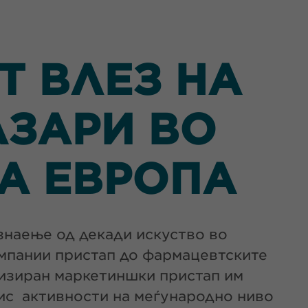
 ВЛЕЗ НА
АЗАРИ ВО
А ЕВРОПА
знаење од декади искуство во
омпании пристап до фармацевтските
лизиран маркетиншки пристап им
нис активности на меѓународно ниво