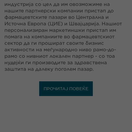
индустрија со цел да им овозможиме на
нашите партнерски компании пристап до
фармацевтските пазари во Централна и
Источна Европа (ЦИЕ) и Швајцарија. Нашиот
персонализиран маркетиншки пристап им
помага на компаниите во фармацевтскиот
сектор да ги прошират своите бизнис
активности на меѓународно ниво рамо-до-
рамо со нивниот локален партнер - со тоа
нудејќи ги производите за здравствена
заштита на далеку поголем пазар.
ПРОЧИТАЈ ПОВЕЌЕ