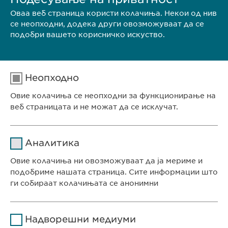
Оваа веб страница користи колачиња. Некои од нив
се неопходни, додека други овозможуваат да се
подобри вашето корисничко искуство.
Неопходно
Овие колачиња се неопходни за функционирање на
веб страницата и не можат да се исклучат.
Име
cookie_optin
Аналитика
Давател на
Овие колачиња ни овозможуваат да ја мериме и
sgalinski
услуги
подобриме нашата страница. Сите информации што
ги собираат колачињата се анонимни
Времетраење
1 година
СЕДИШТЕ НА КОМПАНИЈАТА
Име
Google Analytics
Ја зачувува корисничката
Цел
Надворешни медиуми
Евофарма АГ Претставништво Скопје
согласност за колачиња