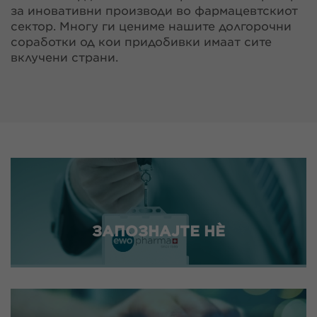
за иновативни производи во фармацевтскиот
сектор. Многу ги цениме нашите долгорочни
соработки од кои придобивки имаат сите
вклучени страни.
ЗАПОЗНАЈТЕ НÈ