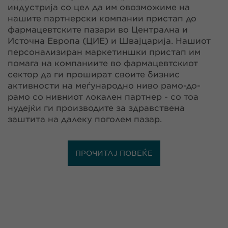
индустрија со цел да им овозможиме на
нашите партнерски компании пристап до
фармацевтските пазари во Централна и
Источна Европа (ЦИЕ) и Швајцарија. Нашиот
персонализиран маркетиншки пристап им
помага на компаниите во фармацевтскиот
сектор да ги прошират своите бизнис
активности на меѓународно ниво рамо-до-
рамо со нивниот локален партнер - со тоа
нудејќи ги производите за здравствена
заштита на далеку поголем пазар.
ПРОЧИТАЈ ПОВЕЌЕ