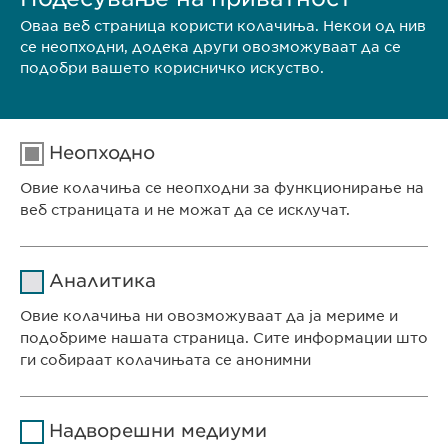
Оваа веб страница користи колачиња. Некои од нив
се неопходни, додека други овозможуваат да се
подобри вашето корисничко искуство.
Неопходно
Овие колачиња се неопходни за функционирање на
веб страницата и не можат да се исклучат.
Име
cookie_optin
Аналитика
Давател на
Овие колачиња ни овозможуваат да ја мериме и
sgalinski
услуги
подобриме нашата страница. Сите информации што
ги собираат колачињата се анонимни
Времетраење
1 година
СЕДИШТЕ НА КОМПАНИЈАТА
Име
Google Analytics
Ја зачувува корисничката
Цел
Надворешни медиуми
Евофарма АГ Претставништво Скопје
согласност за колачиња