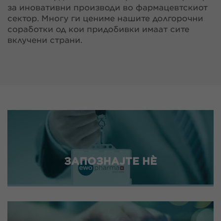
за иновативни производи во фармацевтскиот
сектор. Многу ги цениме нашите долгорочни
соработки од кои придобивки имаат сите
вклучени страни.
ЗАПОЗНАЈТЕ НÈ