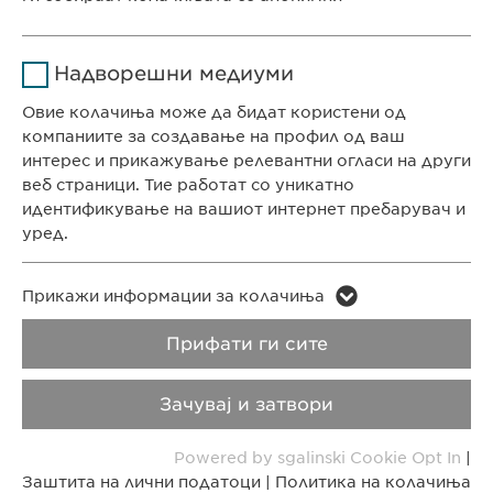
Времетраење
1 година
info@ewopharma.mk
Име
Google Analytics
Ја зачувува корисничката
Заштита на лични
Политика на
Цел
Надворешни медиуми
согласност за колачиња
податоци
колачиња
Давател на
Овие колачиња може да бидат користени од
Google
услуги
компаниите за создавање на профил од ваш
Импресум
Правни напомени
интерес и прикажување релевантни огласи на други
Времетраење
1 ден
веб страници. Тие работат со уникатно
идентификување на вашиот интернет пребарувач и
Copyright © Ewopharma AG
Цел
Генерира статистички податоци
уред.
Име
LinkedIn
Име
vuid
Прикажи информации за колачиња
Давател на
Прифати ги сите
Давател на
LinkedIn
Vimeo
услуги
услуги
Зачувај и затвори
Времетраење
2 години
Времетраење
2 years
Powered by sgalinski Cookie Opt In
|
Tracking the use of embedded
Collects data on users visiting the
Цел
Цел
Заштита на лични податоци
|
Политика на колачиња
services.
website.