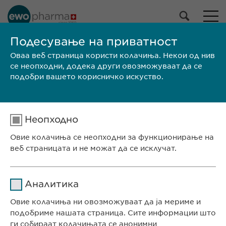
Подесување на приватност
Оваа веб страница користи колачиња. Некои од нив
ЗАПОЗНАЈТЕ НЕ
се неопходни, додека други овозможуваат да се
подобри вашето корисничко искуство.
Неопходно
СЕДИШТЕ НА КОМПАНИЈАТА
Евофарма АГ Претставништво Скопје
Овие колачиња се неопходни за функционирање на
веб страницата и не можат да се исклучат.
Антон Попов 1-2/3
Скопје, Северна Македонија
Име
cookie_optin
Аналитика
КОНТАКТ
Давател на
Овие колачиња ни овозможуваат да ја мериме и
sgalinski
Телефон: +389 (0)2 511 35 99
услуги
подобриме нашата страница. Сите информации што
Факс: +389 (0)2 520 20 99
ги собираат колачињата се анонимни