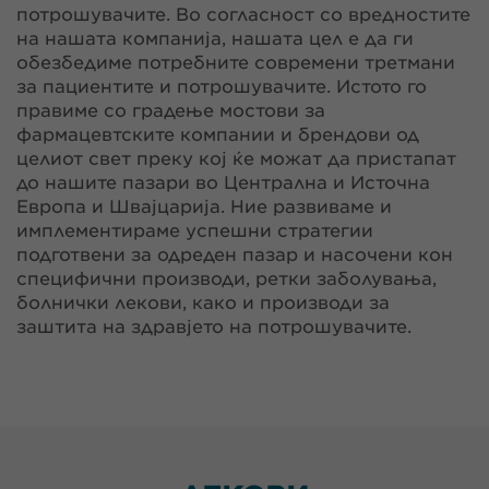
потрошувачите. Во согласност со вредностите
на нашата компанија, нашата цел е да ги
обезбедиме потребните современи третмани
за пациентите и потрошувачите. Истото го
правиме со градење мостови за
фармацевтските компании и брендови од
целиот свет преку кој ќе можат да пристапат
до нашите пазари во Централна и Источна
Европа и Швајцарија. Ние развиваме и
имплементираме успешни стратегии
подготвени за одреден пазар и насочени кон
специфични производи, ретки заболувања,
болнички лекови, како и производи за
заштита на здравјето на потрошувачите.