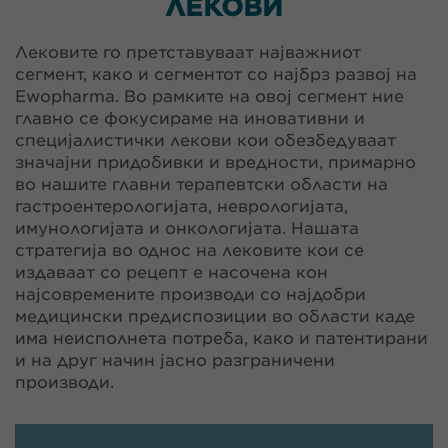
ЛЕКОВИ
Лековите го претставуваат најважниот
сегмент, како и сегментот со најбрз развој на
Ewopharma. Во рамките на овој сегмент ние
главно се фокусираме на иновативни и
специјалистички лекови кои обезбедуваат
значајни придобивки и вредности, примарно
во нашите главни терапевтски области на
гастроентерологијата, неврологијата,
имунологијата и онкологијата. Нашата
стратегија во однос на лековите кои се
издаваат со рецепт е насочена кон
најсовремените производи со најдобри
медицински предиспозиции во области каде
има неисполнета потреба, како и патентирани
и на друг начин јасно разграничени
производи.