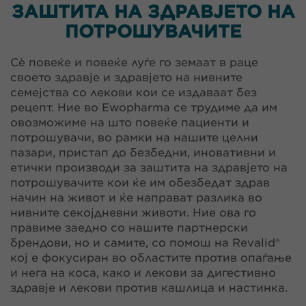
ЗАШТИТА НА ЗДРАВЈЕТО НА
ПОТРОШУВАЧИТЕ
Сè повеќе и повеќе луѓе го земаат в раце
своето здравје и здравјето на нивните
семејства со лекови кои се издаваат без
рецепт. Ние во Ewopharma се трудиме да им
овозможиме на што повеќе пациенти и
потрошувачи, во рамки на нашите целни
пазари, пристап до безбедни, иновативни и
етички производи за заштита на здравјето на
потрошувачите кои ќе им обезбедат здрав
начин на живот и ќе направат разлика во
нивните секојдневни животи. Ние ова го
правиме заедно со нашите партнерски
брендови, но и самите, со помош на Revalid®
кој е фокусиран во областите против опаѓање
и нега на коса, како и лекови за дигестивно
здравје и лекови против кашлица и настинка.