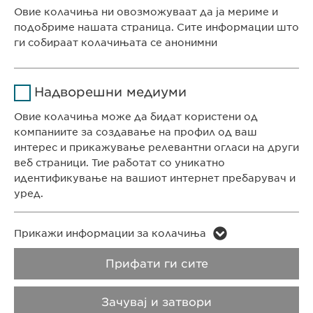
Давател на
Овие колачиња ни овозможуваат да ја мериме и
sgalinski
услуги
подобриме нашата страница. Сите информации што
ги собираат колачињата се анонимни
Времетраење
1 година
СЕДИШТЕ НА КОМПАНИЈАТА
Име
Google Analytics
Ја зачувува корисничката
Цел
Надворешни медиуми
Евофарма АГ Претставништво Скопје
согласност за колачиња
Давател на
Антон Попов 1-2/3
Овие колачиња може да бидат користени од
Google
услуги
Скопје, Северна Македонија
компаниите за создавање на профил од ваш
интерес и прикажување релевантни огласи на други
Времетраење
1 ден
веб страници. Тие работат со уникатно
КОНТАКТ
идентификување на вашиот интернет пребарувач и
Телефон: +389 (0)2 511 35 99
Цел
Генерира статистички податоци
уред.
Факс: +389 (0)2 520 20 99
info@ewopharma.mk
Име
LinkedIn
Име
vuid
Прикажи информации за колачиња
Давател на
Заштита на лични
Политика на
Прифати ги сите
Давател на
LinkedIn
Vimeo
услуги
услуги
податоци
колачиња
Зачувај и затвори
Времетраење
2 години
Времетраење
2 years