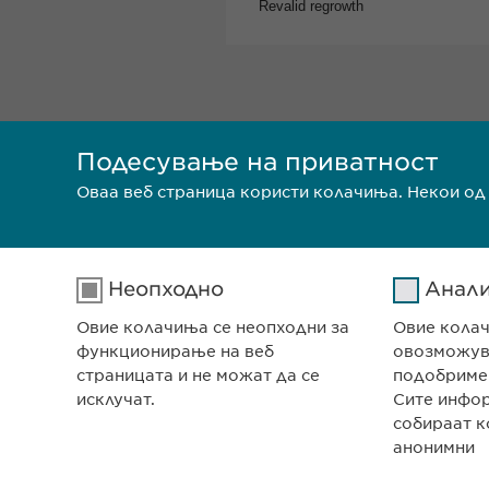
Подесување на приватност
Оваа веб страница користи колачиња. Некои од
Неопходно
Анал
Овие колачиња се неопходни за
Овие кола
функционирање на веб
овозможува
страницата и не можат да се
подобриме
исклучат.
Сите инфо
собираат к
анонимни
СЕДИШТЕ НА КОМПА
Евофарма АГ Претст