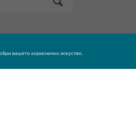
добри вашето корисничко искуство.
)2 511 35 99