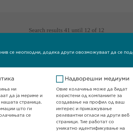
Search results 41 until 12 of 12
previous
1
2
 нив се неопходни, додека други овозможуваат да се по
Search results 41 until 12 of 12
previous
1
2
итика
Надворешни медиуми
чиња ни
Овие колачиња може да бидат
ат да ја мериме и
користени од компаниите за
 нашата страница.
создавање на профил од ваш
рмации што ги
интерес и прикажување
олачињата се
релевантни огласи на други веб
страници. Тие работат со
НИЈАТА
КОНТАКТ
уникатно идентификување на
авништво Скопје
Телефон: +389 (0