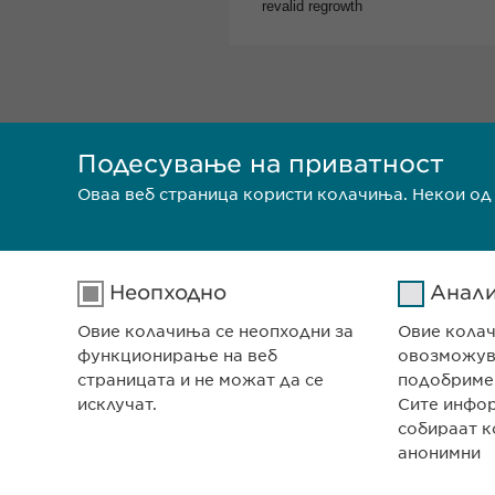
Подесување на приватност
Оваа веб страница користи колачиња. Некои од
Неопходно
Анал
Овие колачиња се неопходни за
Овие кола
функционирање на веб
овозможува
страницата и не можат да се
подобриме
исклучат.
Сите инфо
собираат к
анонимни
СЕДИШТЕ НА КОМПА
Евофарма АГ Претст