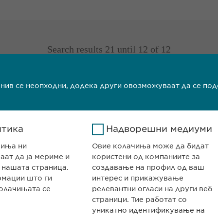
Search results 21 until 12 of 12
previous
1
2
 нив се неопходни, додека други овозможуваат да се по
Search results 21 until 12 of 12
previous
1
2
итика
Надворешни медиуми
чиња ни
Овие колачиња може да бидат
ат да ја мериме и
користени од компаниите за
 нашата страница.
создавање на профил од ваш
рмации што ги
интерес и прикажување
олачињата се
релевантни огласи на други веб
страници. Тие работат со
НИЈАТА
КОНТАКТ
уникатно идентификување на
авништво Скопје
Телефон: +389 (0