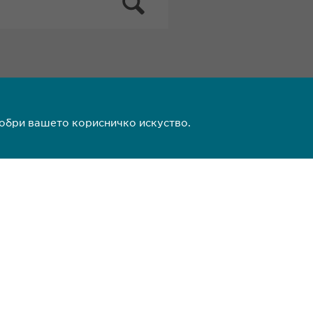
добри вашето корисничко искуство.
)2 511 35 99