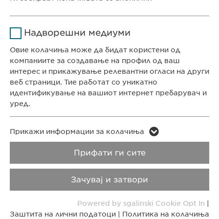
Скопје, Северна Македонија
Времетраење
1 година
Име
Google Analytics
Ја зачувува корисничката
КОНТАКТ
Цел
Надворешни медиуми
согласност за колачиња
Телефон: +389 (0)2 511 35 99
Давател на
Овие колачиња може да бидат користени од
Google
услуги
Факс: +389 (0)2 520 20 99
компаниите за создавање на профил од ваш
info@ewopharma.mk
интерес и прикажување релевантни огласи на други
Времетраење
1 ден
веб страници. Тие работат со уникатно
идентификување на вашиот интернет пребарувач и
Заштита на лични
Политика на
Цел
Генерира статистички податоци
уред.
податоци
колачиња
Име
LinkedIn
Име
vuid
Прикажи информации за колачиња
Импресум
Правни напомени
Давател на
Прифати ги сите
Давател на
LinkedIn
Vimeo
Copyright © Ewopharma AG
услуги
услуги
Зачувај и затвори
Времетраење
2 години
Времетраење
2 years
Powered by sgalinski Cookie Opt In
|
Tracking the use of embedded
Collects data on users visiting the
Цел
Цел
Заштита на лични податоци
|
Политика на колачиња
services.
website.