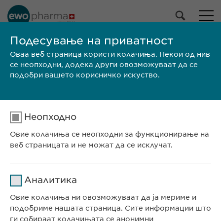
Подесување на приватност
Оваа веб страница користи колачиња. Некои од нив
ПРЕБАРАЈ
се неопходни, додека други овозможуваат да се
подобри вашето корисничко искуство.
Неопходно
Овие колачиња се неопходни за функционирање на
веб страницата и не можат да се исклучат.
Име
cookie_optin
Аналитика
СЕДИШТЕ НА КОМПАНИЈАТА
Давател на
Овие колачиња ни овозможуваат да ја мериме и
sgalinski
Евофарма АГ Претставништво Скопје
услуги
подобриме нашата страница. Сите информации што
Антон Попов 1-2/3
ги собираат колачињата се анонимни