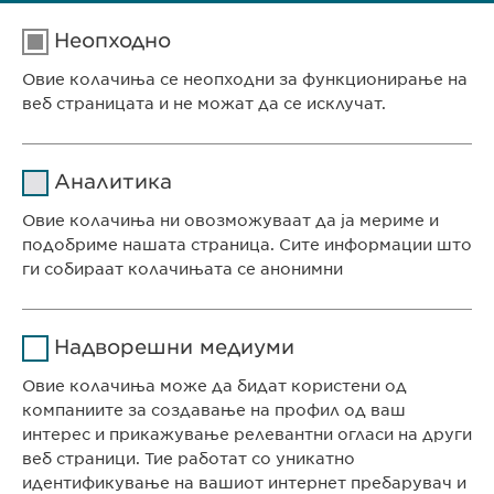
Неопходно
SHIELD THERAPEUTICS AND
EWOPHARMA SIGN FERACCRU LICENCE
Овие колачиња се неопходни за функционирање на
веб страницата и не можат да се исклучат.
AGREEMENT FOR SWITZERLAND
… pharmaceutical company focused on secondary
care
, and
Име
cookie_optin
Аналитика
Ewopharma AG, a pharmaceutical marketing company…
Давател на
Овие колачиња ни овозможуваат да ја мериме и
sgalinski
услуги
подобриме нашата страница. Сите информации што
ги собираат колачињата се анонимни
Времетраење
1 година
СЕДИШТЕ НА КОМПАНИЈАТА
Име
Google Analytics
Ја зачувува корисничката
Цел
Надворешни медиуми
Евофарма АГ Претставништво Скопје
согласност за колачиња
Давател на
Антон Попов 1-2/3
Овие колачиња може да бидат користени од
Google
услуги
Скопје, Северна Македонија
компаниите за создавање на профил од ваш
интерес и прикажување релевантни огласи на други
Времетраење
1 ден
веб страници. Тие работат со уникатно
КОНТАКТ
идентификување на вашиот интернет пребарувач и