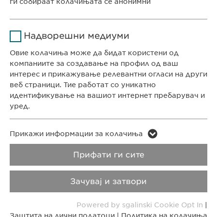
ги собираат колачињата се анонимни
Времетраење
1 година
СЕДИШТЕ НА КОМПАНИЈАТА
Име
Google Analytics
Ја зачувува корисничката
Цел
Надворешни медиуми
Евофарма АГ Претставништво Скопје
согласност за колачиња
Давател на
Антон Попов 1-2/3
Овие колачиња може да бидат користени од
Google
услуги
Скопје, Северна Македонија
компаниите за создавање на профил од ваш
интерес и прикажување релевантни огласи на други
Времетраење
1 ден
веб страници. Тие работат со уникатно
КОНТАКТ
идентификување на вашиот интернет пребарувач и
Цел
Генерира статистички податоци
Телефон: +389 (0)2 511 35 99
уред.
Факс: +389 (0)2 520 20 99
info@ewopharma.mk
Име
LinkedIn
Име
vuid
Прикажи информации за колачиња
Давател на
Заштита на лични
Политика на
Прифати ги сите
Давател на
LinkedIn
Vimeo
услуги
услуги
податоци
колачиња
Зачувај и затвори
Времетраење
2 години
Времетраење
2 years
Импресум
Правни напомени
Powered by sgalinski Cookie Opt In
|
Tracking the use of embedded
Collects data on users visiting the
Цел
Цел
Заштита на лични податоци
|
Политика на колачиња