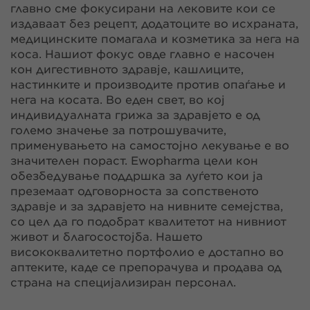
главно сме фокусирани на лековите кои се
издаваат без рецепт, додатоците во исхраната,
медицинските помагала и козметика за нега на
коса. Нашиот фокус овде главно е насочен
кон дигестивното здравје, кашлиците,
настинките и производите против опаѓање и
нега на косата. Во еден свет, во кој
индивидуалната грижа за здравјето е од
големо значење за потрошувачите,
применувањето на самостојно лекување е во
значителен пораст. Ewopharma цели кон
обезбедување поддршка за луѓето кои ја
преземаат одговорноста за сопственото
здравје и за здравјето на нивните семејства,
со цел да го подобрат квалитетот на нивниот
живот и благосостојба. Нашето
висококвалитетно портфолио е достапно во
аптеките, каде се препорачува и продава од
страна на специјализиран персонал.