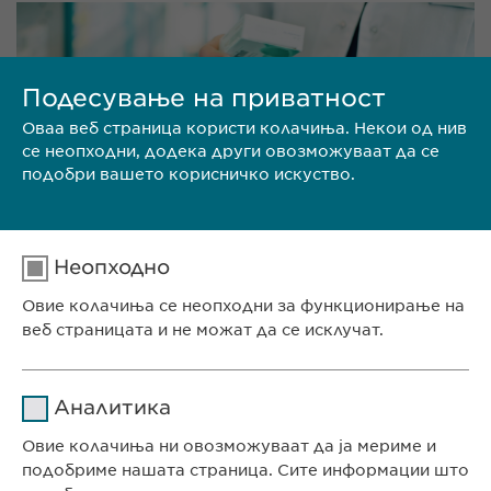
Подесување на приватност
Оваа веб страница користи колачиња. Некои од нив
се неопходни, додека други овозможуваат да се
подобри вашето корисничко искуство.
Неопходно
Овие колачиња се неопходни за функционирање на
веб страницата и не можат да се исклучат.
Име
cookie_optin
НАШЕ ПОРТФОЛИО
Аналитика
Давател на
Овие колачиња ни овозможуваат да ја мериме и
sgalinski
услуги
подобриме нашата страница. Сите информации што