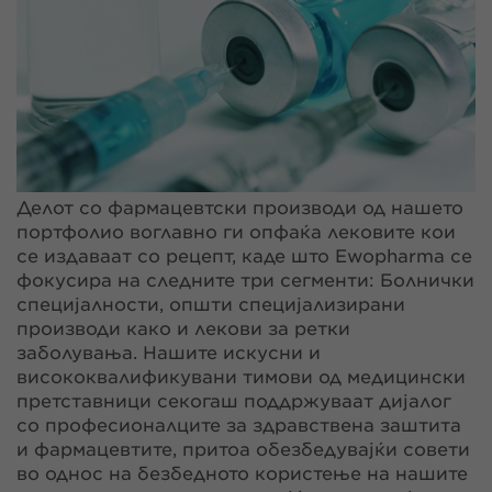
Делот со фармацевтски производи од нашето
портфолио воглавно ги опфаќа лековите кои
се издаваат со рецепт, каде што Ewopharma се
фокусира на следните три сегменти: Болнички
специјалности, општи специјализирани
производи како и лекови за ретки
заболувања. Нашите искусни и
висококвалификувани тимови од медицински
претставници секогаш поддржуваат дијалог
со професионалците за здравствена заштита
и фармацевтите, притоа обезбедувајќи совети
во однос на безбедното користење на нашите