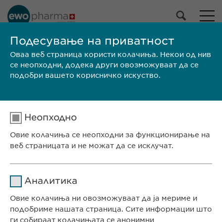
НАШЕ ПОРТФОЛИО
Подесување на приватност
Оваа веб страница користи колачиња. Некои од нив
Сите производи
се неопходни, додека други овозможуваат да се
Лекови
подобри вашето корисничко искуство.
Производи без рецепт
Избери
Неопходно
ПРЕБАРАЈ
Овие колачиња се неопходни за функционирање на
веб страницата и не можат да се исклучат.
Големина на
SPC /
Бренд
Производител
пакувањето
PIL
Име
cookie_optin
СЕДИШТЕ НА КОМПАНИЈАТА
Аналитика
Евофарма АГ Претставништво Скопје
Давател на
Овие колачиња ни овозможуваат да ја мериме и
sgalinski
Антон Попов 1-2/3
услуги
подобриме нашата страница. Сите информации што
Скопје, Северна Македонија
ги собираат колачињата се анонимни