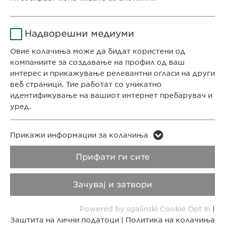
Времетраење
1 година
КОНТАКТ
Име
Google Analytics
Ја зачувува корисничката
Цел
Надворешни медиуми
Телефон: +389 (0)2 511 35 99
согласност за колачиња
Давател на
Факс: +389 (0)2 520 20 99
Овие колачиња може да бидат користени од
Google
услуги
info@ewopharma.mk
компаниите за создавање на профил од ваш
интерес и прикажување релевантни огласи на други
Времетраење
1 ден
веб страници. Тие работат со уникатно
Заштита на лични
Политика на
идентификување на вашиот интернет пребарувач и
податоци
колачиња
Цел
Генерира статистички податоци
уред.
Импресум
Правни напомени
Име
LinkedIn
Име
vuid
Прикажи информации за колачиња
Copyright © Ewopharma AG
Давател на
Прифати ги сите
Давател на
LinkedIn
Vimeo
услуги
услуги
Зачувај и затвори
Времетраење
2 години
Времетраење
2 years
Powered by sgalinski Cookie Opt In
|
Tracking the use of embedded
Collects data on users visiting the
Цел
Цел
Заштита на лични податоци
|
Политика на колачиња
services.
website.