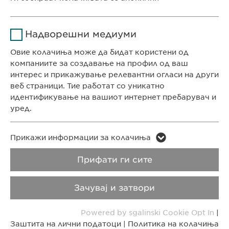
Времетраење
1 година
КОНТАКТ
Име
Google Analytics
Ја зачувува корисничката
Цел
Надворешни медиуми
Телефон: +389 (0)2 511 35 99
согласност за колачиња
Давател на
Факс: +389 (0)2 520 20 99
Овие колачиња може да бидат користени од
Google
услуги
info@ewopharma.mk
компаниите за создавање на профил од ваш
интерес и прикажување релевантни огласи на други
Времетраење
1 ден
веб страници. Тие работат со уникатно
Заштита на лични
Политика на
идентификување на вашиот интернет пребарувач и
податоци
колачиња
Цел
Генерира статистички податоци
уред.
Импресум
Правни напомени
Име
LinkedIn
Име
vuid
Прикажи информации за колачиња
Copyright © Ewopharma AG
Давател на
Прифати ги сите
Давател на
LinkedIn
Vimeo
услуги
услуги
Зачувај и затвори
Времетраење
2 години
Времетраење
2 years
Powered by sgalinski Cookie Opt In
|
Tracking the use of embedded
Collects data on users visiting the
Цел
Цел
Заштита на лични податоци
|
Политика на колачиња
services.
website.