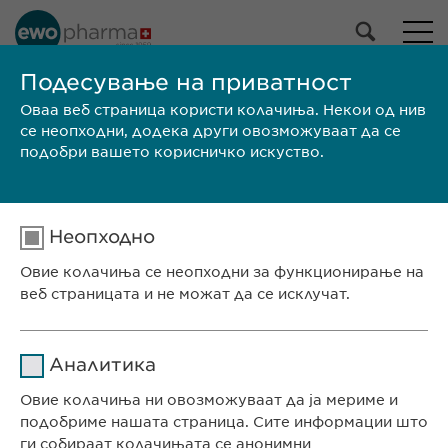
НАШЕ ПОРТФОЛИО
Подесување на приватност
Оваа веб страница користи колачиња. Некои од нив
Сите производи
се неопходни, додека други овозможуваат да се
Лекови
подобри вашето корисничко искуство.
Производи без рецепт
Избери
Неопходно
ПРЕБАРАЈ
Овие колачиња се неопходни за функционирање на
веб страницата и не можат да се исклучат.
Големина на
SPC /
Бренд
Производител
пакувањето
PIL
Име
cookie_optin
СЕДИШТЕ НА КОМПАНИЈАТА
Аналитика
Евофарма АГ Претставништво Скопје
Давател на
Овие колачиња ни овозможуваат да ја мериме и
sgalinski
Антон Попов 1-2/3
услуги
подобриме нашата страница. Сите информации што
Скопје, Северна Македонија
ги собираат колачињата се анонимни