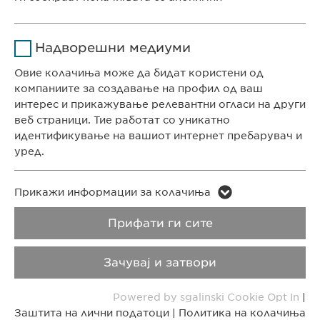
Времетраење
1 година
КОНТАКТ
Име
Google Analytics
Ја зачувува корисничката
Цел
Надворешни медиуми
Телефон: +389 (0)2 511 35 99
согласност за колачиња
Давател на
Факс: +389 (0)2 520 20 99
Овие колачиња може да бидат користени од
Google
услуги
info@ewopharma.mk
компаниите за создавање на профил од ваш
интерес и прикажување релевантни огласи на други
Времетраење
1 ден
веб страници. Тие работат со уникатно
Заштита на лични
Политика на
идентификување на вашиот интернет пребарувач и
податоци
колачиња
Цел
Генерира статистички податоци
уред.
Импресум
Правни напомени
Име
LinkedIn
Име
vuid
Прикажи информации за колачиња
Copyright © Ewopharma AG
Давател на
Прифати ги сите
Давател на
LinkedIn
Vimeo
услуги
услуги
Зачувај и затвори
Времетраење
2 години
Времетраење
2 years
Powered by sgalinski Cookie Opt In
|
Tracking the use of embedded
Collects data on users visiting the
Цел
Цел
Заштита на лични податоци
|
Политика на колачиња
services.
website.