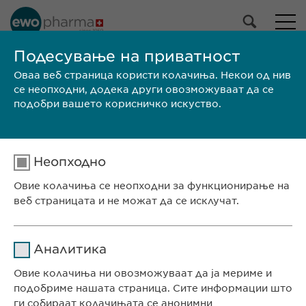
НАШЕ ПОРТФОЛИО
Подесување на приватност
Оваа веб страница користи колачиња. Некои од нив
Сите производи
се неопходни, додека други овозможуваат да се
Лекови
подобри вашето корисничко искуство.
Производи без рецепт
Избери
Неопходно
ПРЕБАРАЈ
Овие колачиња се неопходни за функционирање на
веб страницата и не можат да се исклучат.
Големина на
SPC /
Бренд
Производител
пакувањето
PIL
Име
cookie_optin
СЕДИШТЕ НА КОМПАНИЈАТА
Аналитика
Евофарма АГ Претставништво Скопје
Давател на
Овие колачиња ни овозможуваат да ја мериме и
sgalinski
Антон Попов 1-2/3
услуги
подобриме нашата страница. Сите информации што
Скопје, Северна Македонија
ги собираат колачињата се анонимни