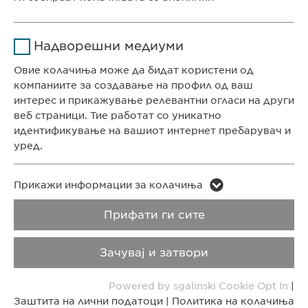
Времетраење
1 година
КОНТАКТ
Име
Google Analytics
Ја зачувува корисничката
Цел
Надворешни медиуми
Телефон: +389 (0)2 511 35 99
согласност за колачиња
Давател на
Факс: +389 (0)2 520 20 99
Овие колачиња може да бидат користени од
Google
услуги
info@ewopharma.mk
компаниите за создавање на профил од ваш
интерес и прикажување релевантни огласи на други
Времетраење
1 ден
веб страници. Тие работат со уникатно
Заштита на лични
Политика на
идентификување на вашиот интернет пребарувач и
податоци
колачиња
Цел
Генерира статистички податоци
уред.
Импресум
Правни напомени
Име
LinkedIn
Име
vuid
Прикажи информации за колачиња
Copyright © Ewopharma AG
Давател на
Прифати ги сите
Давател на
LinkedIn
Vimeo
услуги
услуги
Зачувај и затвори
Времетраење
2 години
Времетраење
2 years
Powered by sgalinski Cookie Opt In
|
Tracking the use of embedded
Collects data on users visiting the
Цел
Цел
Заштита на лични податоци
|
Политика на колачиња
services.
website.