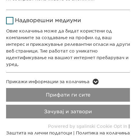
Времетраење
1 година
КОНТАКТ
Име
Google Analytics
Ја зачувува корисничката
Цел
Надворешни медиуми
Телефон: +389 (0)2 511 35 99
согласност за колачиња
Давател на
Факс: +389 (0)2 520 20 99
Овие колачиња може да бидат користени од
Google
услуги
info@ewopharma.mk
компаниите за создавање на профил од ваш
интерес и прикажување релевантни огласи на други
Времетраење
1 ден
веб страници. Тие работат со уникатно
Заштита на лични
Политика на
идентификување на вашиот интернет пребарувач и
податоци
колачиња
Цел
Генерира статистички податоци
уред.
Импресум
Правни напомени
Име
LinkedIn
Име
vuid
Прикажи информации за колачиња
Copyright © Ewopharma AG
Давател на
Прифати ги сите
Давател на
LinkedIn
Vimeo
услуги
услуги
Зачувај и затвори
Времетраење
2 години
Времетраење
2 years
Powered by sgalinski Cookie Opt In
|
Tracking the use of embedded
Collects data on users visiting the
Цел
Цел
Заштита на лични податоци
|
Политика на колачиња
services.
website.