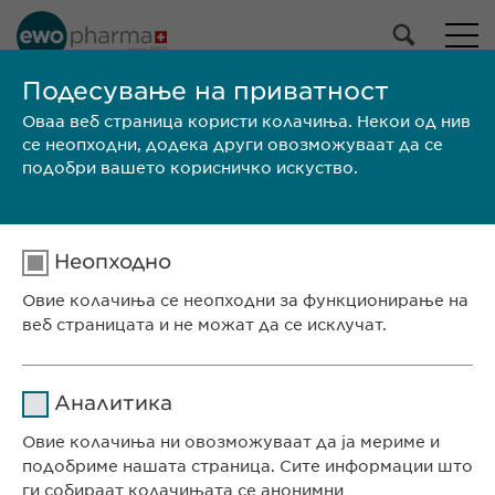
НАШЕ ПОРТФОЛИО
Подесување на приватност
Оваа веб страница користи колачиња. Некои од нив
Сите производи
се неопходни, додека други овозможуваат да се
Лекови
подобри вашето корисничко искуство.
Производи без рецепт
Избери
Неопходно
ПРЕБАРАЈ
Овие колачиња се неопходни за функционирање на
веб страницата и не можат да се исклучат.
Големина на
SPC /
Бренд
Производител
пакувањето
PIL
Име
cookie_optin
СЕДИШТЕ НА КОМПАНИЈАТА
Аналитика
Евофарма АГ Претставништво Скопје
Давател на
Овие колачиња ни овозможуваат да ја мериме и
sgalinski
Антон Попов 1-2/3
услуги
подобриме нашата страница. Сите информации што
Скопје, Северна Македонија
ги собираат колачињата се анонимни