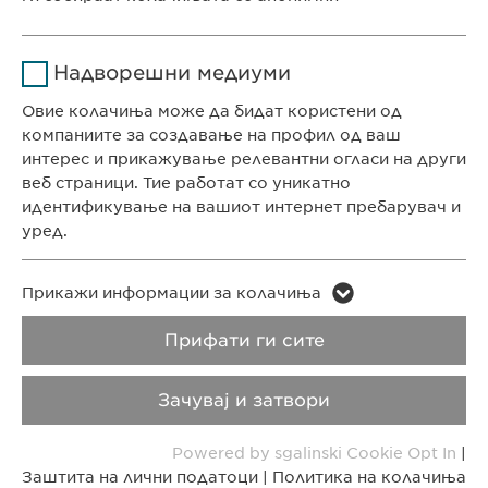
Времетраење
1 година
КОНТАКТ
Име
Google Analytics
Ја зачувува корисничката
Цел
Надворешни медиуми
Телефон: +389 (0)2 511 35 99
согласност за колачиња
Давател на
Факс: +389 (0)2 520 20 99
Овие колачиња може да бидат користени од
Google
услуги
info@ewopharma.mk
компаниите за создавање на профил од ваш
интерес и прикажување релевантни огласи на други
Времетраење
1 ден
веб страници. Тие работат со уникатно
Заштита на лични
Политика на
идентификување на вашиот интернет пребарувач и
податоци
колачиња
Цел
Генерира статистички податоци
уред.
Импресум
Правни напомени
Име
LinkedIn
Име
vuid
Прикажи информации за колачиња
Copyright © Ewopharma AG
Давател на
Прифати ги сите
Давател на
LinkedIn
Vimeo
услуги
услуги
Зачувај и затвори
Времетраење
2 години
Времетраење
2 years
Powered by sgalinski Cookie Opt In
|
Tracking the use of embedded
Collects data on users visiting the
Цел
Цел
Заштита на лични податоци
|
Политика на колачиња
services.
website.