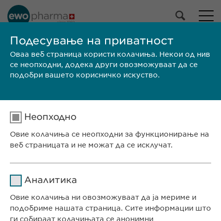
НАШЕ ПОРТФОЛИО
Подесување на приватност
Оваа веб страница користи колачиња. Некои од нив
Сите производи
се неопходни, додека други овозможуваат да се
Лекови
подобри вашето корисничко искуство.
Производи без рецепт
Избери
Неопходно
ПРЕБАРАЈ
Овие колачиња се неопходни за функционирање на
веб страницата и не можат да се исклучат.
Големина на
SPC /
Бренд
Производител
пакувањето
PIL
Име
cookie_optin
СЕДИШТЕ НА КОМПАНИЈАТА
Аналитика
Евофарма АГ Претставништво Скопје
Давател на
Овие колачиња ни овозможуваат да ја мериме и
sgalinski
Антон Попов 1-2/3
услуги
подобриме нашата страница. Сите информации што
Скопје, Северна Македонија
ги собираат колачињата се анонимни