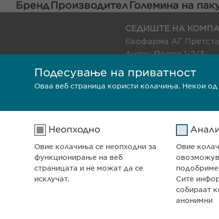
Бренд
Производител
Големина на па
СЕДИШТЕ НА КОМПА
Евофарма АГ Претст
Антон Попов 1-2/3
Скопје, Северна Мак
Подесување на приватност
Оваа веб страница користи колачиња. Некои од
Заштита на лични податоци
П
Неопходно
Анал
Овие колачиња се неопходни за
Овие кола
функционирање на веб
овозможува
страницата и не можат да се
подобриме
исклучат.
Сите инфо
собираат к
анонимни