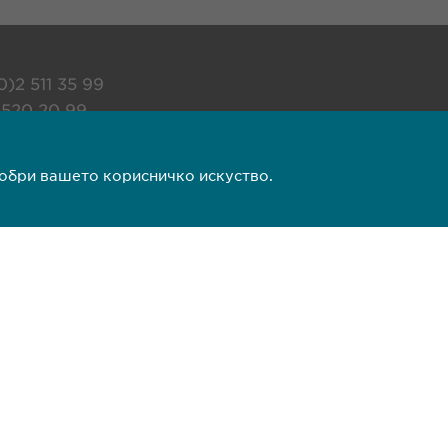
)2 511 35 99
 520 20 99
a.mk
добри вашето корисничко искуство.
ни напомени
Copyright © Ewopharma 