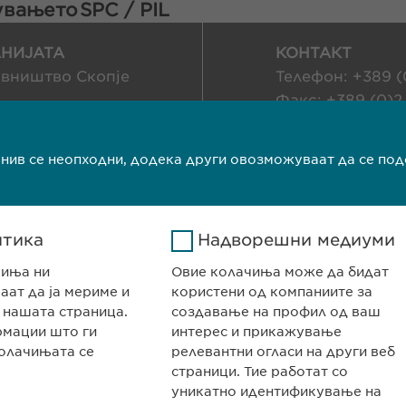
кувањето
SPC / PIL
НИЈАТА
КОНТАКТ
авништво Скопје
Телефон: +389 (0
Факс: +389 (0)2
едонија
info@ewopharm
 нив се неопходни, додека други овозможуваат да се по
олитика на колачиња
Импресум
Прав
итика
Надворешни медиуми
чиња ни
Овие колачиња може да бидат
ат да ја мериме и
користени од компаниите за
 нашата страница.
создавање на профил од ваш
рмации што ги
интерес и прикажување
олачињата се
релевантни огласи на други веб
страници. Тие работат со
уникатно идентификување на