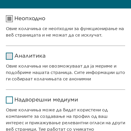
ФАРМАКОВИГИЛАНЦА
е-пошта:
pharmacovigilance@ewopharma.mk
Неопходно
ЗАШТИТА НА ЛИЧНИ ПОДАТОЦИ
Овие колачиња се неопходни за функционирање на
Антонио Николоски
веб страницата и не можат да се исклучат.
Офицер за заштита на лични податоци
е-пошта: dpo@ewopharma.mk
Име
cookie_optin
Аналитика
Давател на
Овие колачиња ни овозможуваат да ја мериме и
sgalinski
услуги
подобриме нашата страница. Сите информации што
ги собираат колачињата се анонимни
Времетраење
1 година
СЕДИШТЕ НА КОМПАНИЈАТА
Име
Google Analytics
Ја зачувува корисничката
Цел
Надворешни медиуми
Евофарма АГ Претставништво Скопје
согласност за колачиња
Давател на
Антон Попов 1-2/3
Овие колачиња може да бидат користени од
Google
услуги
Скопје, Северна Македонија
компаниите за создавање на профил од ваш
интерес и прикажување релевантни огласи на други
Времетраење
1 ден
веб страници. Тие работат со уникатно