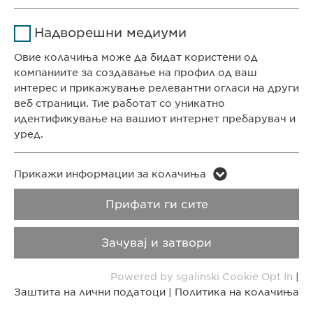
СЕДИШТЕ НА КОМПАНИЈАТА
Име
Google Analytics
Ја зачувува корисничката
Цел
Надворешни медиуми
Евофарма АГ Претставништво Скопје
согласност за колачиња
Давател на
Антон Попов 1-2/3
Овие колачиња може да бидат користени од
Google
услуги
Скопје, Северна Македонија
компаниите за создавање на профил од ваш
интерес и прикажување релевантни огласи на други
Времетраење
1 ден
веб страници. Тие работат со уникатно
КОНТАКТ
идентификување на вашиот интернет пребарувач и
Телефон: +389 (0)2 511 35 99
Цел
Генерира статистички податоци
уред.
Факс: +389 (0)2 520 20 99
info@ewopharma.mk
Име
LinkedIn
Име
vuid
Прикажи информации за колачиња
Давател на
Заштита на лични
Политика на
Прифати ги сите
Давател на
LinkedIn
Vimeo
услуги
услуги
податоци
колачиња
Зачувај и затвори
Времетраење
2 години
Времетраење
2 years
Импресум
Правни напомени
Powered by sgalinski Cookie Opt In
|
Tracking the use of embedded
Collects data on users visiting the
Цел
Цел
Заштита на лични податоци
|
Политика на колачиња
Copyright © Ewopharma AG
services.
website.