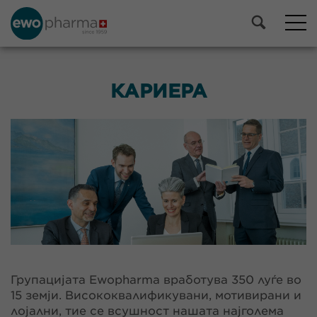
КАРИЕРА
Групацијата Ewopharma вработува 350 луѓе во
15 земји. Висококвалификувани, мотивирани и
лојални, тие се всушност нашата најголема