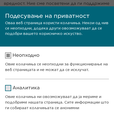
вредност. Ние сме посветени да ги поддржиме
во нивниот професионален развој, како и да
им создадеме стимулирачка и мотивациска
Подесување на приватност
работна средина. Нашите вредности на почит,
Оваа веб страница користи колачиња. Некои од нив
отвореност, транспарентност и
се неопходни, додека други овозможуваат да се
претприемништво се дел од нашата култура
подобри вашето корисничко искуство.
на компанијата и секогаш ги бараме овие
квалитети кај нашите потенцијални кандидати.
Дали тоа те опишува тебе? Разгледајте ги
нашите отворени работно места и испратете ја
Неопходно
Вашата апликација.
Овие колачиња се неопходни за функционирање на
веб страницата и не можат да се исклучат.
Име
cookie_optin
Аналитика
Давател на
ИСПРАТИ БИОГРАФИЈА
Овие колачиња ни овозможуваат да ја мериме и
sgalinski
услуги
подобриме нашата страница. Сите информации што
ги собираат колачињата се анонимни
Времетраење
1 година