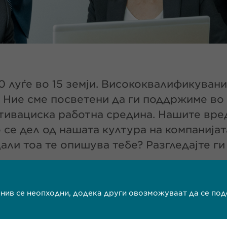
 луѓе во 15 земји. Висококвалификувани,
 Ние сме посветени да ги поддржиме во
тивациска работна средина. Нашите вред
е дел од нашата култура на компанијат
Дали тоа те опишува тебе? Разгледајте г
 нив се неопходни, додека други овозможуваат да се по