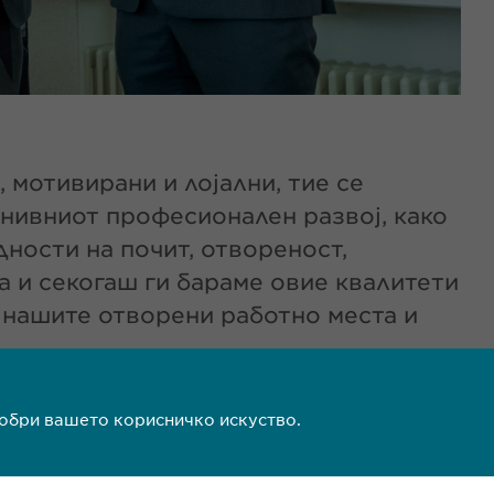
 мотивирани и лојални, тие се
 нивниот професионален развој, како
ности на почит, отвореност,
а и секогаш ги бараме овие квалитети
и нашите отворени работно места и
добри вашето корисничко искуство.