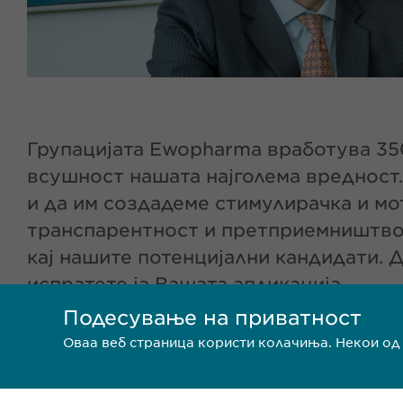
Групацијата Ewopharma вработува 350
всушност нашата најголема вредност.
и да им создадеме стимулирачка и мо
транспарентност и претприемништво с
кај нашите потенцијални кандидати. 
испратете ја Вашата апликација.
Подесување на приватност
Оваа веб страница користи колачиња. Некои од