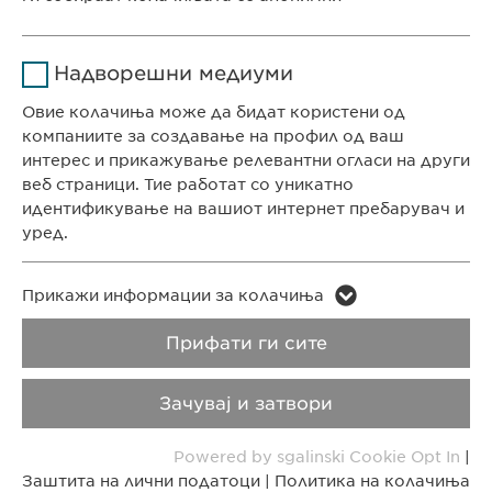
Времетраење
1 година
info@ewopharma.mk
Име
Google Analytics
Ја зачувува корисничката
Заштита на лични
Политика на
Цел
Надворешни медиуми
согласност за колачиња
податоци
колачиња
Давател на
Овие колачиња може да бидат користени од
Google
услуги
компаниите за создавање на профил од ваш
Импресум
Правни напомени
интерес и прикажување релевантни огласи на други
Времетраење
1 ден
веб страници. Тие работат со уникатно
идентификување на вашиот интернет пребарувач и
Copyright © Ewopharma AG
Цел
Генерира статистички податоци
уред.
Име
LinkedIn
Име
vuid
Прикажи информации за колачиња
Давател на
Прифати ги сите
Давател на
LinkedIn
Vimeo
услуги
услуги
Зачувај и затвори
Времетраење
2 години
Времетраење
2 years
Powered by sgalinski Cookie Opt In
|
Tracking the use of embedded
Collects data on users visiting the
Цел
Цел
Заштита на лични податоци
|
Политика на колачиња
services.
website.