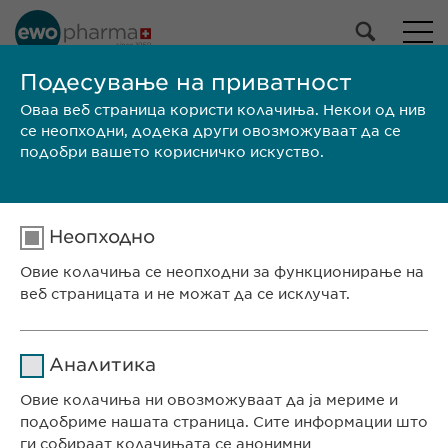
Подесување на приватност
Оваа веб страница користи колачиња. Некои од нив
ЗАПОЗНАЈТЕ НЕ
се неопходни, додека други овозможуваат да се
подобри вашето корисничко искуство.
Неопходно
СЕДИШТЕ НА КОМПАНИЈАТА
Евофарма АГ Претставништво Скопје
Овие колачиња се неопходни за функционирање на
веб страницата и не можат да се исклучат.
Антон Попов 1-2/3
Скопје, Северна Македонија
Име
cookie_optin
Аналитика
КОНТАКТ
Давател на
Овие колачиња ни овозможуваат да ја мериме и
sgalinski
Телефон: +389 (0)2 511 35 99
услуги
подобриме нашата страница. Сите информации што
Факс: +389 (0)2 520 20 99
ги собираат колачињата се анонимни