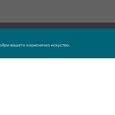
)2 511 35 99
 520 20 99
добри вашето корисничко искуство.
a.mk
ни напомени
Copyright © Ewopharma 