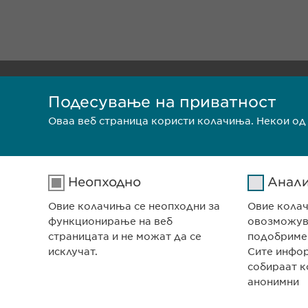
СЕДИШТЕ НА КОМПА
Подесување на приватност
Евофарма АГ Претст
Антон Попов 1-2/3
Оваа веб страница користи колачиња. Некои од
Скопје, Северна Мак
Заштита на лични податоци
П
Неопходно
Анал
Овие колачиња се неопходни за
Овие кола
функционирање на веб
овозможува
страницата и не можат да се
подобриме
исклучат.
Сите инфо
собираат к
анонимни