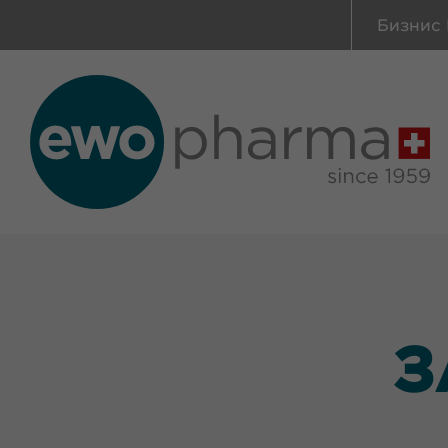
Бизнис 
З