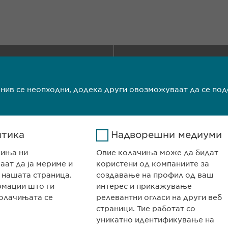
НИЈАТА
КОНТАКТ
авништво Скопје
Телефон: +389 (0
Факс: +389 (0)2
 нив се неопходни, додека други овозможуваат да се по
едонија
info@ewopharm
олитика на колачиња
Импресум
Прав
итика
Надворешни медиуми
чиња ни
Овие колачиња може да бидат
ат да ја мериме и
користени од компаниите за
 нашата страница.
создавање на профил од ваш
рмации што ги
интерес и прикажување
олачињата се
релевантни огласи на други веб
страници. Тие работат со
уникатно идентификување на