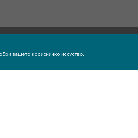
)2 511 35 99
 520 20 99
добри вашето корисничко искуство.
a.mk
ни напомени
Copyright © Ewopharma 