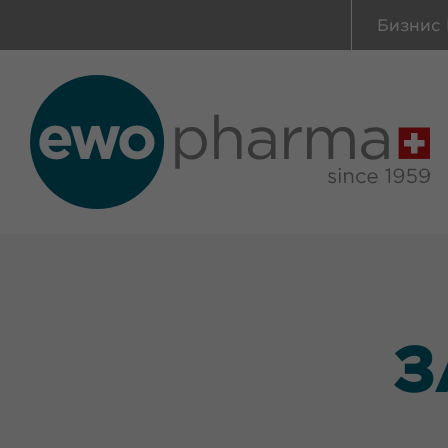
Бизнис 
З