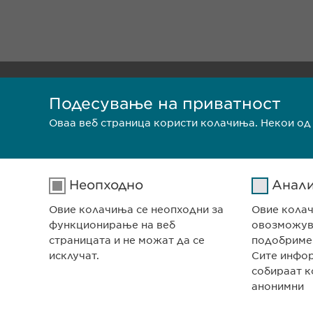
СЕДИШТЕ НА КОМПА
Подесување на приватност
Евофарма АГ Претст
Антон Попов 1-2/3
Оваа веб страница користи колачиња. Некои од
Скопје, Северна Мак
Заштита на лични податоци
П
Неопходно
Анал
Овие колачиња се неопходни за
Овие кола
функционирање на веб
овозможува
страницата и не можат да се
подобриме
исклучат.
Сите инфо
собираат к
анонимни