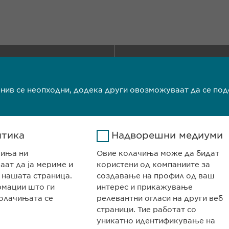
НИЈАТА
КОНТАКТ
авништво Скопје
Телефон: +389 (0
Факс: +389 (0)2
 нив се неопходни, додека други овозможуваат да се по
едонија
info@ewopharm
олитика на колачиња
Импресум
Прав
итика
Надворешни медиуми
чиња ни
Овие колачиња може да бидат
ат да ја мериме и
користени од компаниите за
 нашата страница.
создавање на профил од ваш
рмации што ги
интерес и прикажување
олачињата се
релевантни огласи на други веб
страници. Тие работат со
уникатно идентификување на