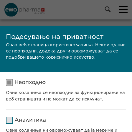
Подесување на приватност
ПРЕБАРАЈ
Оваа веб страница користи колачиња. Некои од нив
се неопходни, додека други овозможуваат да се
подобри вашето корисничко искуство.
Неопходно
Search results 41 until 12 of 12
Овие колачиња се неопходни за функционирање на
previous
1
2
веб страницата и не можат да се исклучат.
Search results 41 until 12 of 12
Име
cookie_optin
previous
1
2
Аналитика
Давател на
Овие колачиња ни овозможуваат да ја мериме и
sgalinski