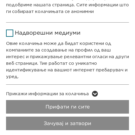
услуги
подобриме нашата страница. Сите информации што
ги собираат колачињата се анонимни
Времетраење
1 година
СЕДИШТЕ НА КОМПАНИЈАТА
Име
Google Analytics
Ја зачувува корисничката
Цел
Надворешни медиуми
Евофарма АГ Претставништво Скопје
согласност за колачиња
Давател на
Антон Попов 1-2/3
Овие колачиња може да бидат користени од
Google
услуги
Скопје, Северна Македонија
компаниите за создавање на профил од ваш
интерес и прикажување релевантни огласи на други
Времетраење
1 ден
веб страници. Тие работат со уникатно
КОНТАКТ
идентификување на вашиот интернет пребарувач и
Телефон: +389 (0)2 511 35 99
Цел
Генерира статистички податоци
уред.
Факс: +389 (0)2 520 20 99
info@ewopharma.mk
Име
LinkedIn
Име
vuid
Прикажи информации за колачиња
Давател на
Заштита на лични
Политика на
Прифати ги сите
Давател на
LinkedIn
Vimeo
услуги
услуги
податоци
колачиња
Зачувај и затвори
Времетраење
2 години
Времетраење
2 years
Импресум
Правни напомени