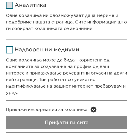
ПРОЧИТАЈ ПОВЕЌЕ
Аналитика
Давател на
Овие колачиња ни овозможуваат да ја мериме и
sgalinski
услуги
подобриме нашата страница. Сите информации што
ги собираат колачињата се анонимни
Времетраење
1 година
СЕДИШТЕ НА КОМПАНИЈАТА
Име
Google Analytics
Ја зачувува корисничката
Цел
Надворешни медиуми
Евофарма АГ Претставништво Скопје
согласност за колачиња
Давател на
Антон Попов 1-2/3
Овие колачиња може да бидат користени од
Google
услуги
Скопје, Северна Македонија
компаниите за создавање на профил од ваш
интерес и прикажување релевантни огласи на други
Времетраење
1 ден
веб страници. Тие работат со уникатно
КОНТАКТ
идентификување на вашиот интернет пребарувач и
Телефон: +389 (0)2 511 35 99
Цел
Генерира статистички податоци
уред.
Факс: +389 (0)2 520 20 99
info@ewopharma.mk
Име
LinkedIn
Име
vuid
Прикажи информации за колачиња
Давател на
Заштита на лични
Политика на
Прифати ги сите
Давател на
LinkedIn
Vimeo
услуги
услуги
податоци
колачиња