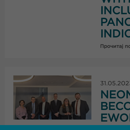
INCL
PANC
INDI
Прочитај п
31.05.202
NEOM
BECO
EWO