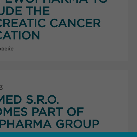
UDE THE
REATIC CANCER
CATION
овеќе
3
ED S.R.O.
MES PART OF
PHARMA GROUP