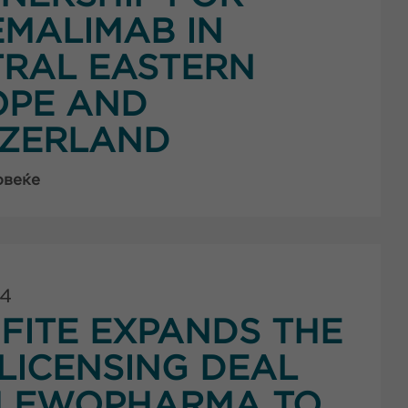
MALIMAB IN
RAL EASTERN
OPE AND
TZERLAND
овеќе
24
FITE EXPANDS THE
LICENSING DEAL
H EWOPHARMA TO