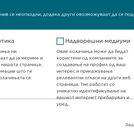
Прочитај п
 нив се неопходни, додека други овозможуваат да се по
1
2
итика
Надворешни медиуми
чиња ни
Овие колачиња може да бидат
ат да ја мериме и
користени од компаниите за
 нашата страница.
создавање на профил од ваш
рмации што ги
интерес и прикажување
олачињата се
релевантни огласи на други веб
страници. Тие работат со
НИЈАТА
КОНТАКТ
уникатно идентификување на
авништво Скопје
Телефон: +389 (0
вашиот интернет пребарувач и
Факс: +389 (0)2
уред.
Google
Име
LinkedIn
едонија
info@ewopharm
Analytics
Давател на
LinkedIn
Заш
олитика на колачиња
Импресум
Прав
на
услуги
Google