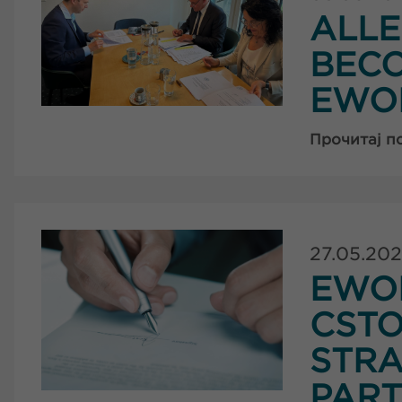
ALL
BECO
EWO
Прочитај п
27.05.20
EWO
CSTO
STRA
PART