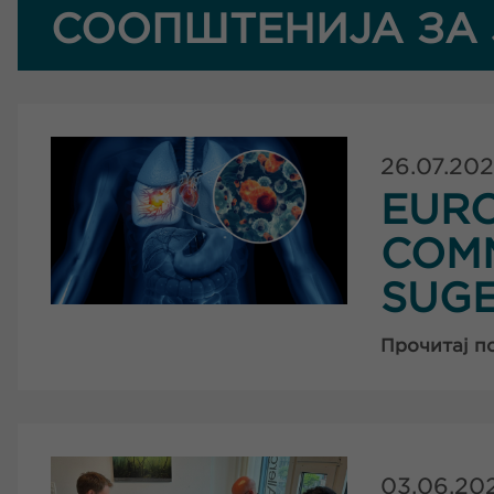
СООПШТЕНИЈА ЗА 
26.07.20
EUR
COMM
SUG
Прочитај п
03.06.20