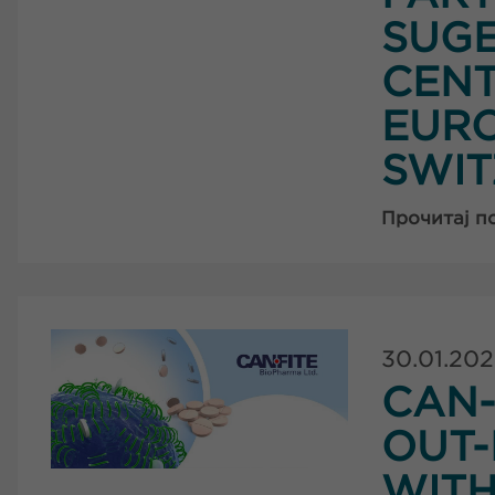
SUGE
CENT
EUR
SWI
Прочитај п
30.01.20
CAN-
OUT-
WIT