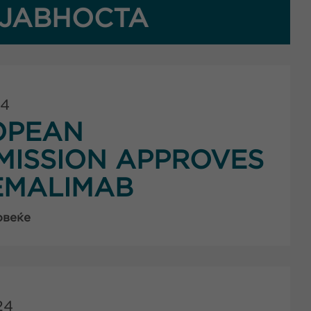
ЈАВНОСТА
24
OPEAN
ISSION APPROVES
EMALIMAB
овеќе
24