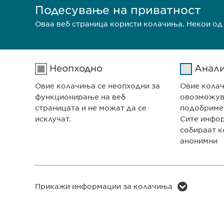
Подесување на приватност
Оваа веб страница користи колачиња. Некои од
Неопходно
Анал
Овие колачиња се неопходни за
Овие кола
функционирање на веб
овозможува
страницата и не можат да се
подобриме
исклучат.
Сите инфо
собираат к
анонимни
СЕДИШТЕ НА КОМПА
Евофарма АГ Претст
Антон Попов 1-2/3
Име
cookie_optin
Скопје, Северна Мак
Име
Прикажи информации за колачиња
Давател на
sgalinski
Заштита на лични податоци
П
услуги
Давател 
услуги