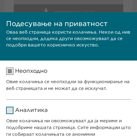
ПРЕВЗЕМИ ЛОГО
Подесување на приватност
Оваа веб страница користи колачиња. Некои од нив
се неопходни, додека други овозможуваат да се
подобри вашето корисничко искуство.
Евофарма АГ
Неопходно
Антон Попов 1-2/3
Скопје
Овие колачиња се неопходни за функционирање на
веб страницата и не можат да се исклучат.
Северна Македонија
Име
cookie_optin
Телефон.: +389 (0)2 511 35 99
Аналитика
е-пошта:
info@ewopharma.mk
Давател на
Овие колачиња ни овозможуваат да ја мериме и
sgalinski
услуги
подобриме нашата страница. Сите информации што
ги собираат колачињата се анонимни