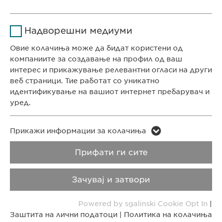
Времетраење
1 година
СЕДИШТЕ НА КОМПАНИЈАТА
Име
Google Analytics
Ја зачувува корисничката
Цел
Надворешни медиуми
Евофарма АГ Претставништво Скопје
согласност за колачиња
Давател на
Антон Попов 1-2/3
Овие колачиња може да бидат користени од
Google
услуги
Скопје, Северна Македонија
компаниите за создавање на профил од ваш
интерес и прикажување релевантни огласи на други
Времетраење
1 ден
веб страници. Тие работат со уникатно
КОНТАКТ
идентификување на вашиот интернет пребарувач и
Цел
Генерира статистички податоци
Телефон: +389 (0)2 511 35 99
уред.
Факс: +389 (0)2 520 20 99
info@ewopharma.mk
Име
LinkedIn
Име
vuid
Прикажи информации за колачиња
Давател на
Заштита на лични
Политика на
Прифати ги сите
Давател на
LinkedIn
Vimeo
услуги
услуги
податоци
колачиња
Зачувај и затвори
Времетраење
2 години
Времетраење
2 years
Импресум
Правни напомени
Powered by sgalinski Cookie Opt In
|
Tracking the use of embedded
Collects data on users visiting the
Цел
Цел
Заштита на лични податоци
|
Политика на колачиња
services.
Copyright © Ewopharma AG
website.