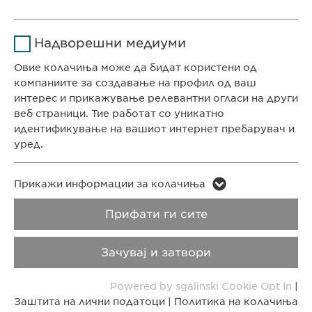
Времетраење
1 година
СЕДИШТЕ НА КОМПАНИЈАТА
Име
Google Analytics
Ја зачувува корисничката
Цел
Надворешни медиуми
Евофарма АГ Претставништво Скопје
согласност за колачиња
Давател на
Антон Попов 1-2/3
Овие колачиња може да бидат користени од
Google
услуги
Скопје, Северна Македонија
компаниите за создавање на профил од ваш
интерес и прикажување релевантни огласи на други
Времетраење
1 ден
веб страници. Тие работат со уникатно
КОНТАКТ
идентификување на вашиот интернет пребарувач и
Цел
Генерира статистички податоци
Телефон: +389 (0)2 511 35 99
уред.
Факс: +389 (0)2 520 20 99
info@ewopharma.mk
Име
LinkedIn
Име
vuid
Прикажи информации за колачиња
Давател на
Заштита на лични
Политика на
Прифати ги сите
Давател на
LinkedIn
Vimeo
услуги
услуги
податоци
колачиња
Зачувај и затвори
Времетраење
2 години
Времетраење
2 years
Импресум
Правни напомени
Powered by sgalinski Cookie Opt In
|
Tracking the use of embedded
Collects data on users visiting the
Цел
Цел
Заштита на лични податоци
|
Политика на колачиња
services.
Copyright © Ewopharma AG
website.