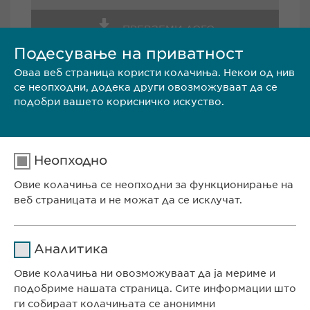
ПРЕВЗЕМИ ЛОГО
Подесување на приватност
Оваа веб страница користи колачиња. Некои од нив
се неопходни, додека други овозможуваат да се
подобри вашето корисничко искуство.
Евофарма АГ
Неопходно
Антон Попов 1-2/3
Скопје
Овие колачиња се неопходни за функционирање на
веб страницата и не можат да се исклучат.
Северна Македонија
Име
cookie_optin
Телефон.: +389 (0)2 511 35 99
Аналитика
е-пошта:
info@ewopharma.mk
Давател на
Овие колачиња ни овозможуваат да ја мериме и
sgalinski
услуги
подобриме нашата страница. Сите информации што
ги собираат колачињата се анонимни