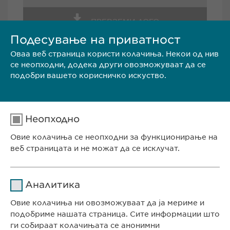
ПРЕВЗЕМИ ЛОГО
Подесување на приватност
Оваа веб страница користи колачиња. Некои од нив
се неопходни, додека други овозможуваат да се
подобри вашето корисничко искуство.
Евофарма АГ
Неопходно
Антон Попов 1-2/3
Скопје
Овие колачиња се неопходни за функционирање на
веб страницата и не можат да се исклучат.
Северна Македонија
Име
cookie_optin
Телефон.: +389 (0)2 511 35 99
Аналитика
е-пошта:
info@ewopharma.mk
Давател на
Овие колачиња ни овозможуваат да ја мериме и
sgalinski
услуги
подобриме нашата страница. Сите информации што
ги собираат колачињата се анонимни