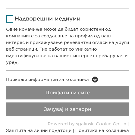
Времетраење
1 година
СЕДИШТЕ НА КОМПАНИЈАТА
Име
Google Analytics
Ја зачувува корисничката
Цел
Надворешни медиуми
Евофарма АГ Претставништво Скопје
согласност за колачиња
Давател на
Антон Попов 1-2/3
Овие колачиња може да бидат користени од
Google
услуги
Скопје, Северна Македонија
компаниите за создавање на профил од ваш
интерес и прикажување релевантни огласи на други
Времетраење
1 ден
веб страници. Тие работат со уникатно
КОНТАКТ
идентификување на вашиот интернет пребарувач и
Цел
Генерира статистички податоци
Телефон: +389 (0)2 511 35 99
уред.
Факс: +389 (0)2 520 20 99
info@ewopharma.mk
Име
LinkedIn
Име
vuid
Прикажи информации за колачиња
Давател на
Заштита на лични
Политика на
Прифати ги сите
Давател на
LinkedIn
Vimeo
услуги
услуги
податоци
колачиња
Зачувај и затвори
Времетраење
2 години
Времетраење
2 years
Импресум
Правни напомени
Powered by sgalinski Cookie Opt In
|
Tracking the use of embedded
Collects data on users visiting the
Цел
Цел
Заштита на лични податоци
|
Политика на колачиња
services.
Copyright © Ewopharma AG
website.