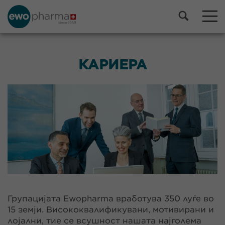
КАРИЕРА
Групацијата Ewopharma вработува 350 луѓе во
15 земји. Висококвалификувани, мотивирани и
лојални, тие се всушност нашата најголема