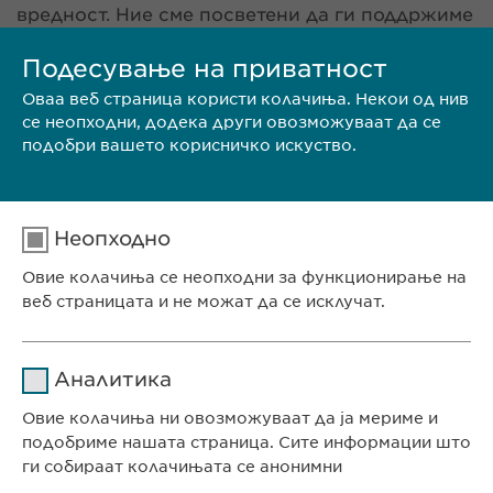
вредност. Ние сме посветени да ги поддржиме
во нивниот професионален развој, како и да
им создадеме стимулирачка и мотивациска
Подесување на приватност
работна средина. Нашите вредности на почит,
Оваа веб страница користи колачиња. Некои од нив
отвореност, транспарентност и
се неопходни, додека други овозможуваат да се
претприемништво се дел од нашата култура
подобри вашето корисничко искуство.
на компанијата и секогаш ги бараме овие
квалитети кај нашите потенцијални кандидати.
Дали тоа те опишува тебе? Разгледајте ги
нашите отворени работно места и испратете ја
Неопходно
Вашата апликација.
Овие колачиња се неопходни за функционирање на
веб страницата и не можат да се исклучат.
Име
cookie_optin
Аналитика
Давател на
ИСПРАТИ БИОГРАФИЈА
Овие колачиња ни овозможуваат да ја мериме и
sgalinski
услуги
подобриме нашата страница. Сите информации што
ги собираат колачињата се анонимни
Времетраење
1 година