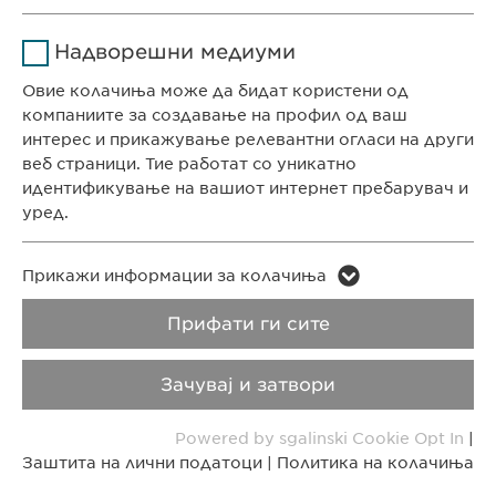
СЕДИШТЕ НА КОМПАНИЈАТА
Име
Google Analytics
Ја зачувува корисничката
Цел
Надворешни медиуми
Евофарма АГ Претставништво Скопје
согласност за колачиња
Давател на
Антон Попов 1-2/3
Овие колачиња може да бидат користени од
Google
услуги
Скопје, Северна Македонија
компаниите за создавање на профил од ваш
интерес и прикажување релевантни огласи на други
Времетраење
1 ден
веб страници. Тие работат со уникатно
КОНТАКТ
идентификување на вашиот интернет пребарувач и
Телефон: +389 (0)2 511 35 99
Цел
Генерира статистички податоци
уред.
Факс: +389 (0)2 520 20 99
info@ewopharma.mk
Име
LinkedIn
Име
vuid
Прикажи информации за колачиња
Давател на
Заштита на лични
Политика на
Прифати ги сите
Давател на
LinkedIn
Vimeo
услуги
услуги
податоци
колачиња
Зачувај и затвори
Времетраење
2 години
Времетраење
2 years
Импресум
Правни напомени
Powered by sgalinski Cookie Opt In
|
Tracking the use of embedded
Collects data on users visiting the
Цел
Цел
Заштита на лични податоци
|
Политика на колачиња
Copyright © Ewopharma AG
services.
website.