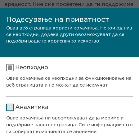
вредност. Ние сме посветени да ги поддржиме
во нивниот професионален развој, како и да
им создадеме стимулирачка и мотивациска
Подесување на приватност
работна средина. Нашите вредности на почит,
Оваа веб страница користи колачиња. Некои од нив
отвореност, транспарентност и
се неопходни, додека други овозможуваат да се
претприемништво се дел од нашата култура
подобри вашето корисничко искуство.
на компанијата и секогаш ги бараме овие
квалитети кај нашите потенцијални кандидати.
Дали тоа те опишува тебе? Разгледајте ги
нашите отворени работно места и испратете ја
Неопходно
Вашата апликација.
Овие колачиња се неопходни за функционирање на
веб страницата и не можат да се исклучат.
Име
cookie_optin
Аналитика
Давател на
ИСПРАТИ БИОГРАФИЈА
Овие колачиња ни овозможуваат да ја мериме и
sgalinski
услуги
подобриме нашата страница. Сите информации што
ги собираат колачињата се анонимни
Времетраење
1 година