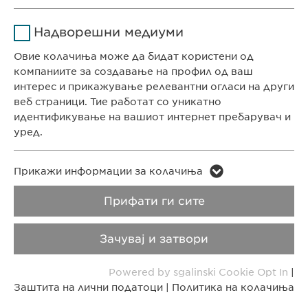
СЕДИШТЕ НА КОМПАНИЈАТА
Име
Google Analytics
Ја зачувува корисничката
Цел
Надворешни медиуми
Евофарма АГ Претставништво Скопје
согласност за колачиња
Давател на
Антон Попов 1-2/3
Овие колачиња може да бидат користени од
Google
услуги
Скопје, Северна Македонија
компаниите за создавање на профил од ваш
интерес и прикажување релевантни огласи на други
Времетраење
1 ден
веб страници. Тие работат со уникатно
КОНТАКТ
идентификување на вашиот интернет пребарувач и
Телефон: +389 (0)2 511 35 99
Цел
Генерира статистички податоци
уред.
Факс: +389 (0)2 520 20 99
info@ewopharma.mk
Име
LinkedIn
Име
vuid
Прикажи информации за колачиња
Давател на
Заштита на лични
Политика на
Прифати ги сите
Давател на
LinkedIn
Vimeo
услуги
услуги
податоци
колачиња
Зачувај и затвори
Времетраење
2 години
Времетраење
2 years
Импресум
Правни напомени
Powered by sgalinski Cookie Opt In
|
Tracking the use of embedded
Collects data on users visiting the
Цел
Цел
Заштита на лични податоци
|
Политика на колачиња
Copyright © Ewopharma AG
services.
website.