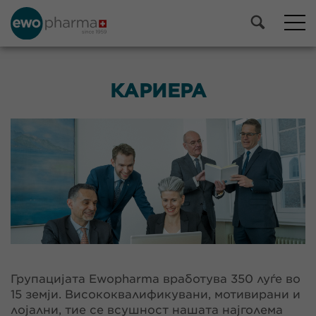
КАРИЕРА
Групацијата Ewopharma вработува 350 луѓе во
15 земји. Висококвалификувани, мотивирани и
лојални, тие се всушност нашата најголема