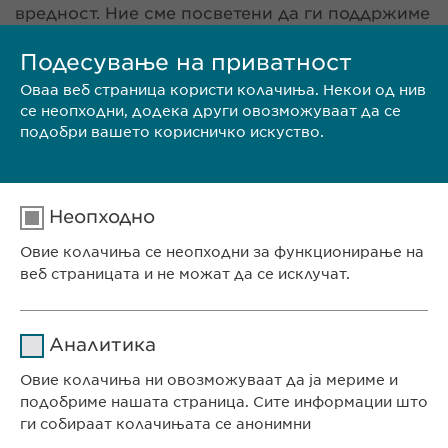
вредност. Ние сме посветени да ги поддржиме
во нивниот професионален развој, како и да
им создадеме стимулирачка и мотивациска
Подесување на приватност
работна средина. Нашите вредности на почит,
Оваа веб страница користи колачиња. Некои од нив
отвореност, транспарентност и
се неопходни, додека други овозможуваат да се
претприемништво се дел од нашата култура
подобри вашето корисничко искуство.
на компанијата и секогаш ги бараме овие
квалитети кај нашите потенцијални кандидати.
Дали тоа те опишува тебе? Разгледајте ги
нашите отворени работно места и испратете ја
Неопходно
Вашата апликација.
Овие колачиња се неопходни за функционирање на
веб страницата и не можат да се исклучат.
Име
cookie_optin
Аналитика
Давател на
ИСПРАТИ БИОГРАФИЈА
Овие колачиња ни овозможуваат да ја мериме и
sgalinski
услуги
подобриме нашата страница. Сите информации што
ги собираат колачињата се анонимни
Времетраење
1 година