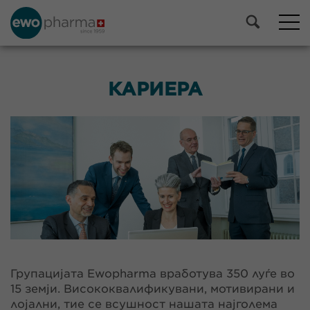
КАРИЕРА
Групацијата Ewopharma вработува 350 луѓе во
15 земји. Висококвалификувани, мотивирани и
лојални, тие се всушност нашата најголема