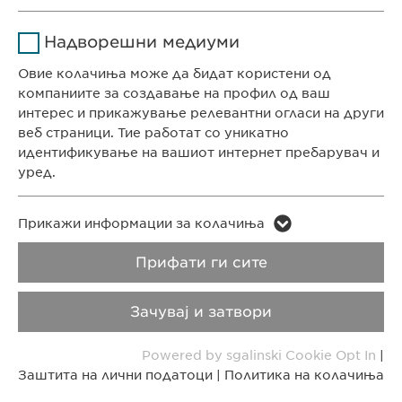
СЕДИШТЕ НА КОМПАНИЈАТА
Име
Google Analytics
Ја зачувува корисничката
Цел
Надворешни медиуми
Евофарма АГ Претставништво Скопје
согласност за колачиња
Давател на
Антон Попов 1-2/3
Овие колачиња може да бидат користени од
Google
услуги
Скопје, Северна Македонија
компаниите за создавање на профил од ваш
интерес и прикажување релевантни огласи на други
Времетраење
1 ден
веб страници. Тие работат со уникатно
КОНТАКТ
идентификување на вашиот интернет пребарувач и
Телефон: +389 (0)2 511 35 99
Цел
Генерира статистички податоци
уред.
Факс: +389 (0)2 520 20 99
info@ewopharma.mk
Име
LinkedIn
Име
vuid
Прикажи информации за колачиња
Давател на
Заштита на лични
Политика на
Прифати ги сите
Давател на
LinkedIn
Vimeo
услуги
услуги
податоци
колачиња
Зачувај и затвори
Времетраење
2 години
Времетраење
2 years
Импресум
Правни напомени
Powered by sgalinski Cookie Opt In
|
Tracking the use of embedded
Collects data on users visiting the
Цел
Цел
Заштита на лични податоци
|
Политика на колачиња
Copyright © Ewopharma AG
services.
website.