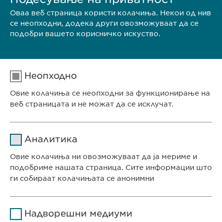
Оваа веб страница користи колачиња. Некои од нив
се неопходни, додека други овозможуваат да се
подобри вашето корисничко искуство.
Неопходно
Овие колачиња се неопходни за функционирање на
веб страницата и не можат да се исклучат.
Име
cookie_optin
Аналитика
Давател на
Овие колачиња ни овозможуваат да ја мериме и
sgalinski
услуги
подобриме нашата страница. Сите информации што
ги собираат колачињата се анонимни
Времетраење
1 година
СЕДИШТЕ НА КОМПАНИЈАТА
Име
Google Analytics
Ја зачувува корисничката
Цел
Надворешни медиуми
Евофарма АГ Претставништво Скопје
согласност за колачиња