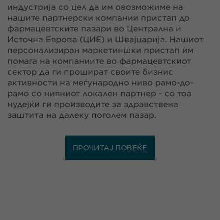
индустрија со цел да им овозможиме на
нашите партнерски компании пристап до
фармацевтските пазари во Централна и
Источна Европа (ЦИЕ) и Швајцарија. Нашиот
персонализиран маркетиншки пристап им
помага на компаниите во фармацевтскиот
сектор да ги прошират своите бизнис
активности на меѓународно ниво рамо-до-
рамо со нивниот локален партнер - со тоа
нудејќи ги производите за здравствена
заштита на далеку поголем пазар.
ПРОЧИТАЈ ПОВЕЌЕ