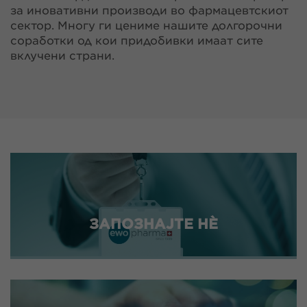
за иновативни производи во фармацевтскиот
сектор. Многу ги цениме нашите долгорочни
соработки од кои придобивки имаат сите
вклучени страни.
ЗАПОЗНАЈТЕ НÈ